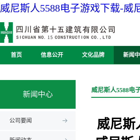
威尼斯人5588电子游戏下载-
首页
信息公开
文化品牌
新闻中
威尼斯人5588电
新闻中心
威尼斯
公司要闻