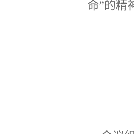
命”
的精