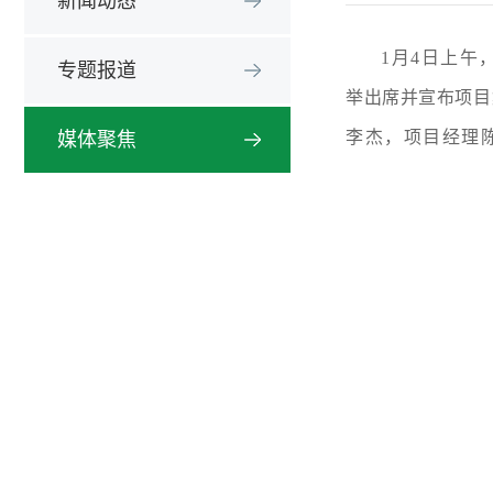
新闻动态
1月4日上午
专题报道
举出席并宣布项
目
李杰，项目经理
媒体聚焦