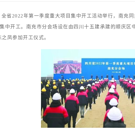
，全省2022年第一季度重大项目集中开工活动举行，南充
集中开工。南充市分会场设在由四川十五建承建的顺庆区
陈之凤参加开工仪式。