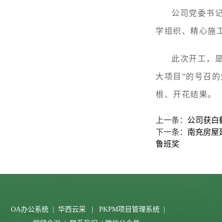
公司党委书记
学组织、精心施工
此次开工，
大项目”的号召
根、开花结果。
上一条：
公司获白
下一条：
南充房屋
鲁班奖
OA办公系统
|
华西云采
|
PKPM项目管理系统
|