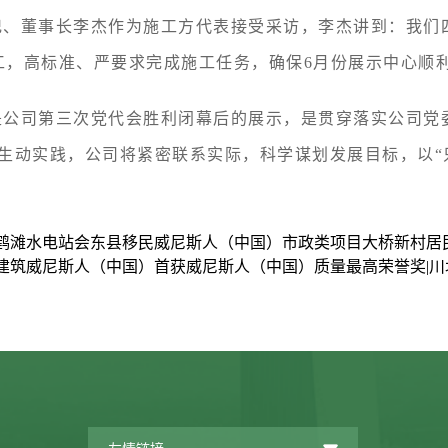
、董事长李杰作为施工方代表接受采访，李杰讲到：我们四
，高标准、严要求完成施工任务，确保6月份展示中心顺利
是公司第三次党代会胜利闭幕后的展示，是贯穿落实公司党
的生动实践，公司将紧密联系实际，科学谋划发展目标，以“
鹤滩水电站会东县移民威尼斯人（中国）市政类项目大桥新村居
建筑威尼斯人（中国）首获威尼斯人（中国）质量最高荣誉奖|