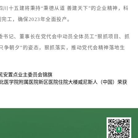
川十五建将秉持“秉德从道 善建天下”的企业精神，科
完工，确保2023年全面投产。
委书记、董事长在党代会中动员全体员工“狠抓项目、抓
只争朝夕”的姿态，狠抓落实，推动党代会精神落地生
民安置点业主委员会锦旗
川北医学院附属医院新区医院住院大楼威尼斯人（中国）荣获